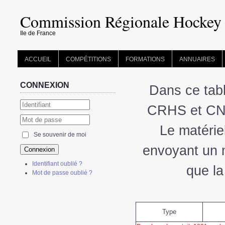
Commission Régionale Hockey
Ile de France
ACCUEIL
COMPÉTITIONS
FORMATIONS
ANNUAIRES
CONNEXION
Dans ce tabl
CRHS et CNH
Le matérie
Se souvenir de moi
envoyant un m
Connexion
Identifiant oublié ?
que la
Mot de passe oublié ?
Type