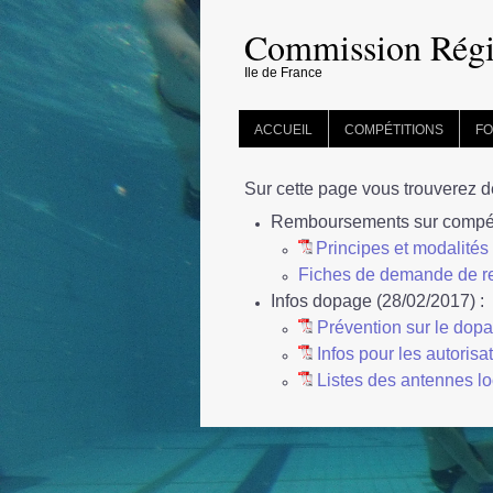
Commission Régi
Ile de France
ACCUEIL
COMPÉTITIONS
FO
Sur cette page vous trouverez 
Remboursements sur compétit
Principes et modalit
Fiches de demande de 
Infos dopage (28/02/2017) :
Prévention sur le dop
Infos pour les autorisa
Listes des antennes loc